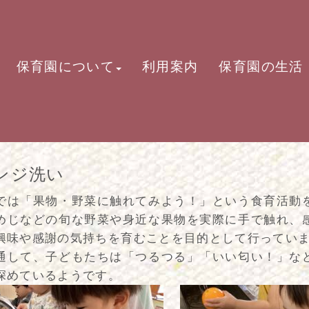
保育園について
利用案内
保育園の生活
ンジ洗い
では「果物・野菜に触れてみよう！」という食育活動
めじなどの旬な野菜や身近な果物を実際に手で触れ、
興味や感謝の気持ちを育むことを目的として行ってい
通して、子どもたちは「つるつる」「いい匂い！」な
深めているようです。