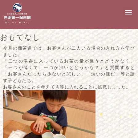
N
a
v
i
g
おもてなし
a
t
i
今月の煎茶道では、お客さんが二人いる場合の入れ方を学び
o
ました。
n
「二つの湯呑に入っているお茶の量が違うとどうかな？」
「一つが薄くて、一つが渋いとどうかな？」と質問すると
「お客さんだったら少ないと悲しい」「渋いの嫌だ」等と話
す子どもたち。
お客さんのことを考えて均等に入れることに挑戦しました。