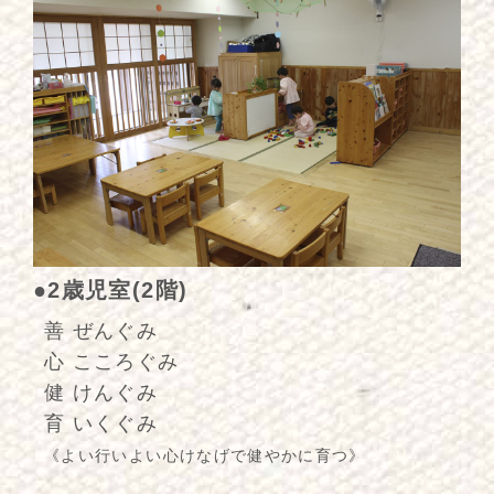
●2歳児室(2階)
善 ぜんぐみ
心 こころぐみ
健 けんぐみ
育 いくぐみ
《よい行いよい心けなげで健やかに育つ》