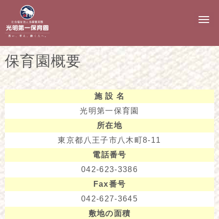
N
a
v
i
g
保育園概要
a
t
i
o
n
施 設 名
光明第一保育園
所在地
東京都八王子市八木町8-11
電話番号
042-623-3386
Fax番号
042-627-3645
敷地の面積