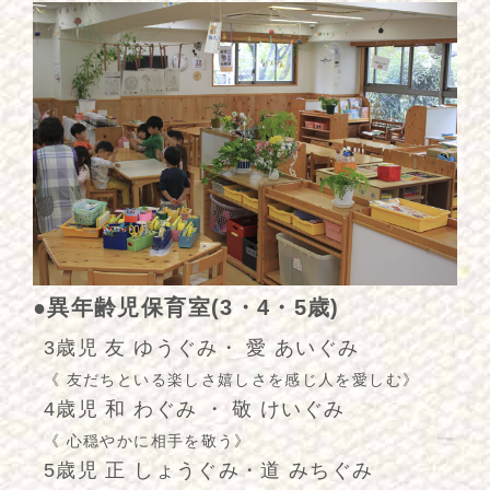
●異年齢児保育室(3・4・5歳)
3歳児 友 ゆうぐみ・ 愛 あいぐみ
《 友だちといる楽しさ嬉しさを感じ人を愛しむ》
4歳児 和 わぐみ ・ 敬 けいぐみ
《 心穏やかに相手を敬う》
5歳児 正 しょうぐみ・道 みちぐみ