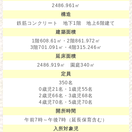
2486.961㎡
構造
鉄筋コンクリート 地下1階 地上6階建て
建築面積
1階608.61㎡・2階861.972㎡
3階701.091㎡・4階315.246㎡
延床面積
2486.919㎡ 園庭340㎡
定員
350名
0歳児21名・1歳児55名
2歳児66名・3歳児68名
4歳児70名・5歳児70名
開所時間
午前7時～午後7時（延長保育含む）
入所対象児