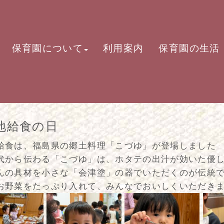
保育園について
利用案内
保育園の生活
地給食の日
給食は、福島県の郷土料理「こづゆ」が登場しました
代から伝わる「こづゆ」は、ホタテの出汁が効いた優
んの具材を小さな「会津塗」の器でいただくのが伝統
お野菜をたっぷり入れて、みんなでおいしくいただき