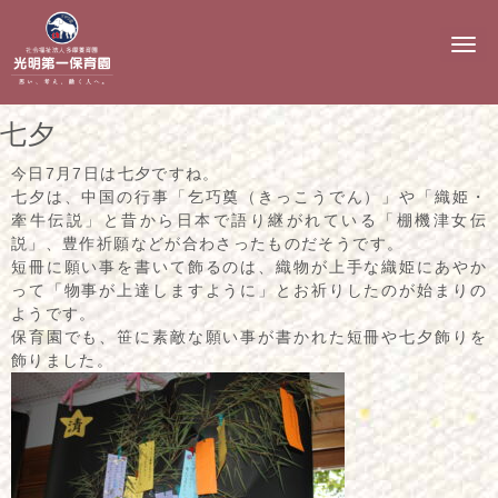
N
a
v
i
g
七夕
a
t
i
今日7月7日は七夕ですね。
o
七夕は、中国の行事「乞巧奠（きっこうでん）」や「織姫・
n
牽牛伝説」と昔から日本で語り継がれている「棚機津女伝
説」、豊作祈願などが合わさったものだそうです。
短冊に願い事を書いて飾るのは、織物が上手な織姫にあやか
って「物事が上達しますように」とお祈りしたのが始まりの
ようです。
保育園でも、笹に素敵な願い事が書かれた短冊や七夕飾りを
飾りました。