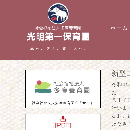
ホーム
新型
令和4
た。
八王子
社会福祉法人多摩養育園公式サイト
行いま
なお、
ただき