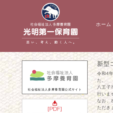
ホーム
新型
令和4
た。
八王子
社会福祉法人多摩養育園公式サイト
行いま
なお、
ただき