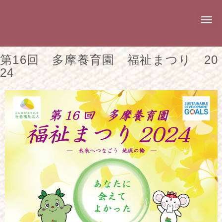
N
a
v
i
g
第16回 多摩養育園 福祉まつり 20
a
t
24
i
o
n