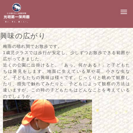
N
a
v
i
g
興味の広がり
a
t
i
梅雨の晴れ間でお散歩です。
o
1歳児クラスでは歩行が安定し、少しずつお散歩できる範囲が
n
広がってきました。
近くの公園に出掛けると、「あっ、何かある！」と子どもた
ちは発見をします。地面に生えている草や花、小さな虫な
ど、子どもたちの興味は様々です。じっくりと眺めて観察し
たり、指先で触れてみたりと、子どもによって観察の方法は
違いますが、この時の子どもたちはどんなことを考えている
のでしょうか。