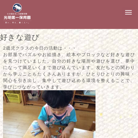
N
a
v
i
g
好きな遊び
a
t
i
2歳児クラスの今日の活動は・・・
o
お部屋でパズルやお絵描き、絵本やブロックなど好きな遊び
n
を見つけていました。自分の好きな場所や遊びを選び、夢中
になって満足いくまで遊び込んでいます。友だちとの関わり
から学ぶこともたくさんありますが、ひとりひとりの興味・
関心を引き出し、集中して遊び込める環境を整えることで、
学びにつながっていきます。