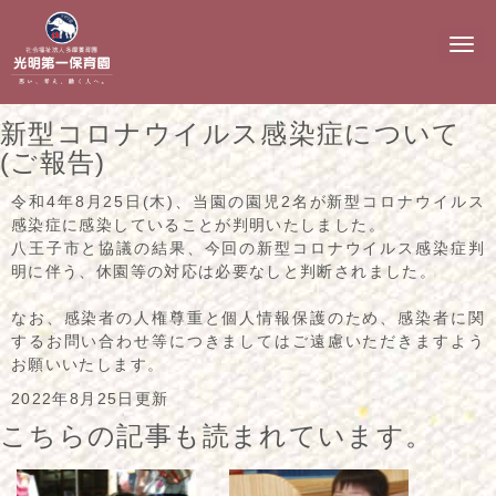
N
a
v
i
g
新型コロナウイルス感染症について
a
t
(ご報告)
i
o
令和4年8月25日(木)、当園の園児2名が新型コロナウイルス
n
感染症に感染していることが判明いたしました。
八王子市と協議の結果、今回の新型コロナウイルス感染症判
明に伴う、休園等の対応は必要なしと判断されました。
なお、感染者の人権尊重と個人情報保護のため、感染者に関
するお問い合わせ等につきましてはご遠慮いただきますよう
お願いいたします。
2022年8月25日更新
こちらの記事も読まれています。