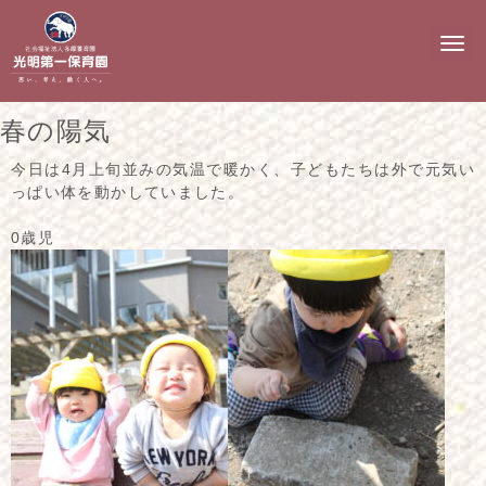
N
a
v
i
g
春の陽気
a
t
i
今日は4月上旬並みの気温で暖かく、子どもたちは外で元気い
o
っぱい体を動かしていました。
n
0歳児