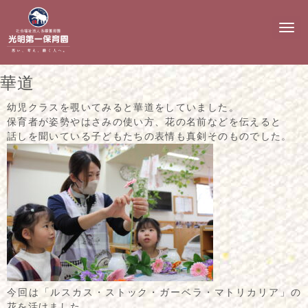
N
a
v
i
g
華道
a
t
i
幼児クラスを覗いてみると華道をしていました。
o
保育者が姿勢やはさみの使い方、花の名前などを伝えると
n
話しを聞いている子どもたちの表情も真剣そのものでした。
今回は「ルスカス・ストック・ガーベラ・マトリカリア」の
花を活けました。