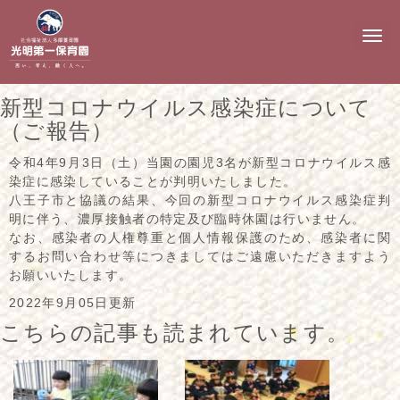
N
a
v
i
g
新型コロナウイルス感染症について
a
t
（ご報告）
i
o
令和4年9月3日（土）当園の園児3名が新型コロナウイルス感
n
染症に感染していることが判明いたしました。
八王子市と協議の結果、今回の新型コロナウイルス感染症判
明に伴う、濃厚接触者の特定及び臨時休園は行いません。
なお、感染者の人権尊重と個人情報保護のため、感染者に関
するお問い合わせ等につきましてはご遠慮いただきますよう
お願いいたします。
2022年9月05日更新
こちらの記事も読まれています。